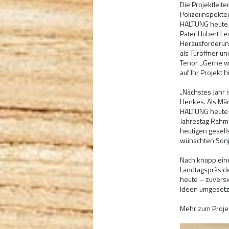
Die Projektleite
Polizeiinspekteu
HALTUNG heute 
Pater Hubert L
Herausforderung
als Türöffner u
Tenor. „Gerne w
auf Ihr Projekt 
„Nächstes Jahr i
Henkes. Als Mär
HALTUNG heute a
Jahrestag Rahm
heutigen gesell
wünschten Sonja
Nach knapp ein
Landtagspräsid
heute – zuversi
Ideen umgesetz
Mehr zum Proje