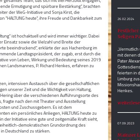
er gesamtes Team, das sich mit viel Herzblut engagiert,
zende Ermutigung und spürbare Bestärkung“, brachten
eiter der WeG-Initiative und Sonja Kirst, die
 von "HALTUNG heute", ihre Freude und Dankbarkeit zum
26.02.2024
Festliche
tung“ ist hochaktuell und wird immer wichtiger. Dabei
Seligen Pa
ter Einsatz sowie die Vielzahl und Breite der
rte beeindruckend“, erklärte der aus Hachenburg im
„Vermutlich
mmende Landtagspräsident, der zugab, erst durch die
mit denen d
tiative von Leben, Wirkung und Bedeutung seines 2019
Pater Alexa
nen Landsmannes, P. Richard Henkes, erfahren zu
Gottesdiens
feierten in 
Limburg zu
en, intensiven Austausch über die gesellschaftlichen
Missionsha
en unserer Zeit und die Wichtigkeit von Haltung,
Henkes.
h Hering über die verschiedenen Aufführungsorte des
 fragte nach den mit Theater und Ausstellung
weiterlesen
sten und Zuschussgebern. Es ist dem
enten ein persönliches Anliegen, HALTUNG heute zu
 in der Initiative eine gute und zeitgemäße Kraft sieht,
07.09.2023
reiheitlich-demokratischen Grundordnung des
n Deutschland zu stärken.
Mainzer L