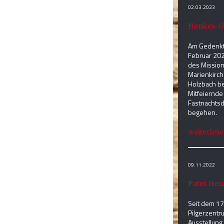
02.03.2023
Henkes-G
Am Gedenkt
Februar 202
des Mission
Marienkirch
Holzbach be
Mitfeiernde
Fastnachtsd
begehen.
weiterlesen
09.11.2022
Pater Hen
Seit dem 17
Pilgerzentr
Ausstellung