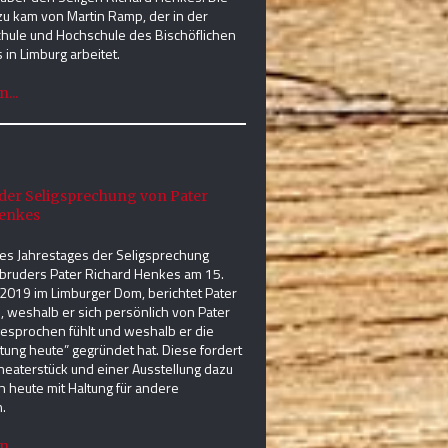
azu kam von Martin Ramp, der in der
chule und Hochschule des Bischöflichen
 in Limburg arbeitet.
...
 der Seligsprechung von Pater
enkes
des Jahrestages der Seligsprechung
bruders Pater Richard Henkes am 15.
019 im Limburger Dom, berichtet Pater
, weshalb er sich persönlich von Pater
sprochen fühlt und weshalb er die
ltung heute” gegründet hat. Diese fordert
heaterstück und einer Ausstellung dazu
ch heute mit Haltung für andere
.
...