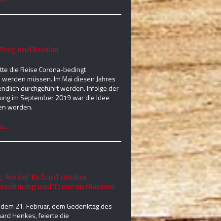
Prag und Breslau
tte die Reise Corona-bedingt
 werden müssen. Im Mai diesen Jahres
endlich durchgeführt werden. Infolge der
ung im September 2019 war die Idee
en worden.
...
 des Sel. Richard Henkes
ersöhnung und Treue im Glauben
 dem 21. Februar, dem Gedenktag des
hard Henkes, feierte die