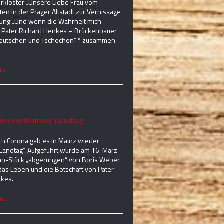
rkloster „Unsere Liebe Frau vom
ten in der Prager Altstadt zur Vernissage
lung „Und wenn die Wahrheit mich
 Pater Richard Henkes – Brückenbauer
eutschen und Tschechen“ * zusammen
...
kes im Mainzer Landtag
ch Corona gab es in Mainz wieder
 Landtag“. Aufgeführt wurde am 16. März
n-Stück „abgerungen“ von Boris Weber.
das Leben und die Botschaft von Pater
nkes.
...