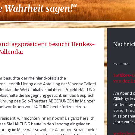
ie Wahrheit sagen!“
andtagspräsident besucht Henkes-
Nachric
Vallendar
25.03.2026
Henkes-Ge
r besuchte der rheinland-pfälzische
von der T
nt Hendrik Hering eine Abteilung der Vinzenz Pallotti
llendar: die WeG-Initiative mit ihrem Projekt HALTUNG
Am Abend de
elbst hatte die Begegnung gesucht, um das Gespräch
Gläubige in 
fführung des Solo-Theaters ABGERUNGEN im Mainzer
Gedenktag d
antwortlichen von HALTUNG heute fortzusetzen.
seiner Pred
Missionshau
räsident, wir möchten Ihnen nochmals ganz herzlich
Jahre zurück
ass Sie HALTUNG heute in den Landtag eingeladen
ührung im März war sowohl für Autor und Schauspieler
weiterlesen