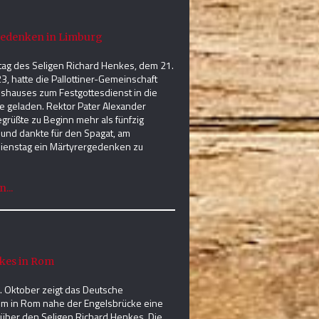
edenken in Limburg
ag des Seligen Richard Henkes, dem 21.
3, hatte die Pallottiner-Gemeinschaft
shauses zum Festgottesdienst in die
e geladen. Rektor Pater Alexander
grüßte zu Beginn mehr als fünfzig
 und dankte für den Spagat, am
ienstag ein Märtyrergedenken zu
...
kes in Rom
. Oktober zeigt das Deutsche
um in Rom nahe der Engelsbrücke eine
 über den Seligen Richard Henkes. Die