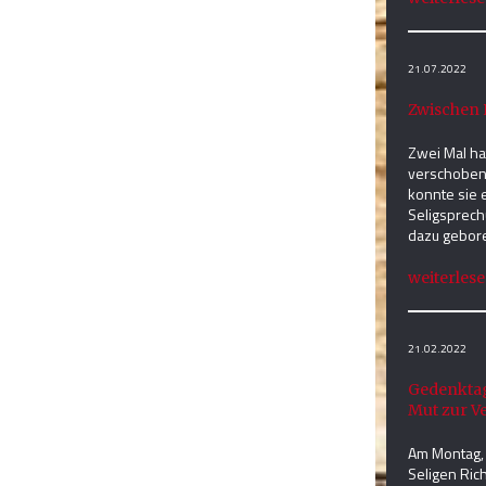
21.07.2022
Zwischen 
Zwei Mal ha
verschoben
konnte sie 
Seligsprech
dazu gebor
weiterlesen
21.02.2022
Gedenktag
Mut zur V
Am Montag,
Seligen Ric