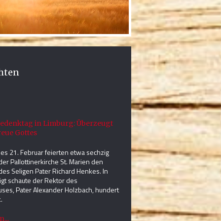
hten
denktag in Limburg: Überzeugt
reue Gottes
s 21. Februar feierten etwa sechzig
der Pallottinerkirche St. Marien den
es Seligen Pater Richard Henkes. In
igt schaute der Rektor des
ses, Pater Alexander Holzbach, hundert
.
...