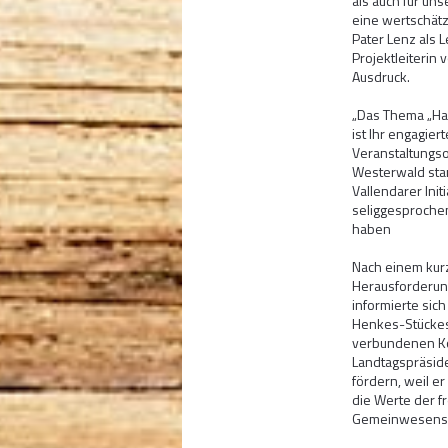
als auch für uns
eine wertschät
Pater Lenz als L
Projektleiterin
Ausdruck.
„Das Thema „Hal
ist Ihr engagier
Veranstaltungso
Westerwald sta
Vallendarer Ini
seliggesproche
haben
Nach einem kurz
Herausforderung
informierte sic
Henkes-Stückes,
verbundenen Ko
Landtagspräsid
fördern, weil er
die Werte der f
Gemeinwesens i