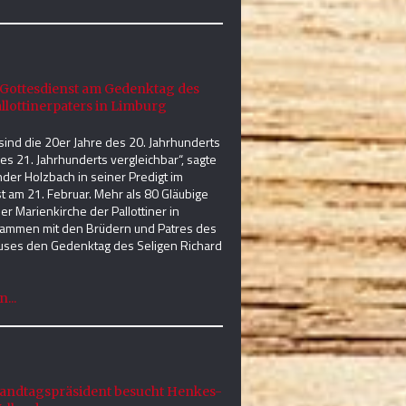
r Gottesdienst am Gedenktag des
llottinerpaters in Limburg
 sind die 20er Jahre des 20. Jahrhunderts
es 21. Jahrhunderts vergleichbar“, sagte
nder Holzbach in seiner Predigt im
t am 21. Februar. Mehr als 80 Gläubige
der Marienkirche der Pallottiner in
sammen mit den Brüdern und Patres des
uses den Gedenktag des Seligen Richard
...
andtagspräsident besucht Henkes-