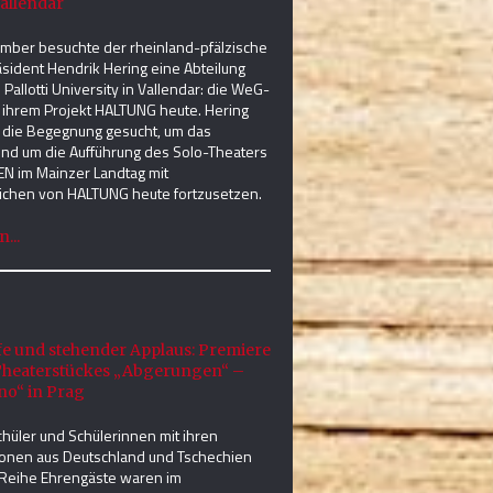
Vallendar
mber besuchte der rheinland-pfälzische
sident Hendrik Hering eine Abteilung
Pallotti University in Vallendar: die WeG-
it ihrem Projekt HALTUNG heute. Hering
e die Begegnung gesucht, um das
nd um die Aufführung des Solo-Theaters
 im Mainzer Landtag mit
ichen von HALTUNG heute fortzusetzen.
...
e und stehender Applaus: Premiere
Theaterstückes „Abgerungen“ –
no“ in Prag
hüler und Schülerinnen mit ihren
onen aus Deutschland und Tschechien
 Reihe Ehrengäste waren im