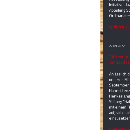
Initiative d
Abteilung S
Ordinariates
weiterlesen
22.09.2022
Jahrestag
Richard H
Anlässlich 
unseres Mit
September 2
Hubert Lenz
Henkes ange
Stiftung “Ha
mit einem T
auf, sich au
einzusetzen
weiterlesen