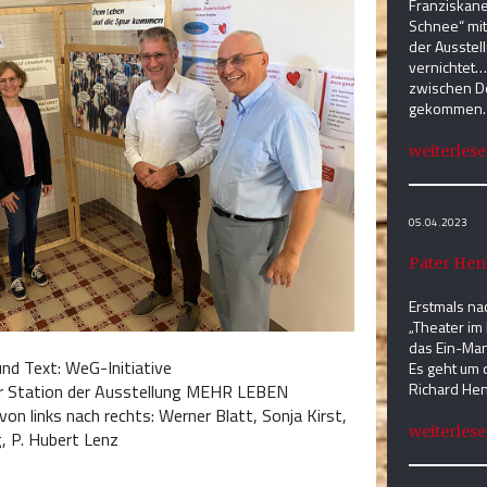
Franziskane
Schnee“ mit
der Ausstel
vernichtet…
zwischen D
gekommen.
weiterlesen
05.04.2023
Pater Hen
Erstmals na
„Theater im
das Ein-Man
und Text: WeG-Initiative
Es geht um 
Richard He
er Station der Ausstellung MEHR LEBEN
n links nach rechts: Werner Blatt, Sonja Kirst,
weiterlesen
, P. Hubert Lenz