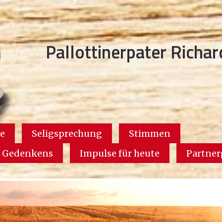
Pallottinerpater Richa
e
Seligsprechung
Stimmen
s Gedenkens
Impulse für heute
Partne