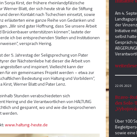
Initiative 
rin Sonja Kirst, der frühere rheinlandpfälzische
r Werner Blatt, der sich heute strak für die Stiftung
Am 4. Septe
und deren Kontakt nach Tschechien einsetzt, sowie
Landtagsprä
enz erläuterten eine ganze Reihe von Gedanken und
der Vinzenz 
en. „Wir sind guter Hoffnung, dass Sie unsere Arbeit
Initiative m
nd Brückenbauer unterstützen können“, lautete der
selbst hatt
erde ich bei entsprechenden Stellen und Institutionen
Gespräch ru
hinweisen“, versprach Hering.
ABGERUNGEN
Verantwortl
st der 5. Jahrestag der Seligsprechung von Pater
tyrer der Nächstenliebe hat dieser die Arbeit von
weiterlesen
ngestoßen und inspiriert. Vielleicht kann der
en für ein gemeinsames Projekt werden – etwa zur
schaftlichen Bedeutung von Haltung und Vorbildern“,
 Kirst, Werner Blatt und Pater Lenz.
22.05.2023
einhalb Stunden verabschiedeten sich
Bravo-Ruf
ent Hering und die Verantwortlichen von HALTUNG
des Solo-
chtlich und gespannt, wo und wie die besprochenen
„Vybojová
t werden.
Über 100 Sc
kt:
www.haltung-heute.de
Begleitpers
sowie eine