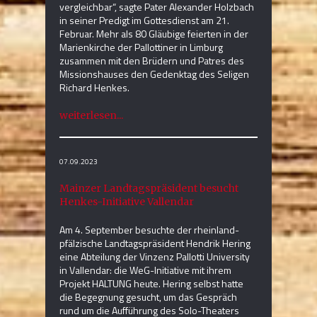
vergleichbar“, sagte Pater Alexander Holzbach
in seiner Predigt im Gottesdienst am 21.
Februar. Mehr als 80 Gläubige feierten in der
Marienkirche der Pallottiner in Limburg
zusammen mit den Brüdern und Patres des
Missionshauses den Gedenktag des Seligen
Richard Henkes.
weiterlesen...
07.09.2023
Mainzer Landtagspräsident besucht
Henkes-Initiative Vallendar
Am 4. September besuchte der rheinland-
pfälzische Landtagspräsident Hendrik Hering
eine Abteilung der Vinzenz Pallotti University
in Vallendar: die WeG-Initiative mit ihrem
Projekt HALTUNG heute. Hering selbst hatte
die Begegnung gesucht, um das Gespräch
rund um die Aufführung des Solo-Theaters