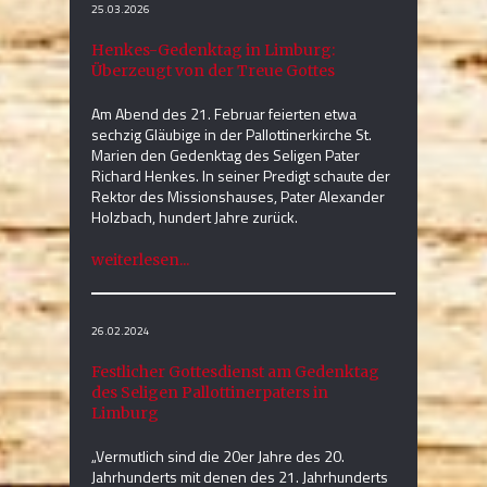
25.03.2026
Henkes-Gedenktag in Limburg:
Überzeugt von der Treue Gottes
Am Abend des 21. Februar feierten etwa
sechzig Gläubige in der Pallottinerkirche St.
Marien den Gedenktag des Seligen Pater
Richard Henkes. In seiner Predigt schaute der
Rektor des Missionshauses, Pater Alexander
Holzbach, hundert Jahre zurück.
weiterlesen...
26.02.2024
Festlicher Gottesdienst am Gedenktag
des Seligen Pallottinerpaters in
Limburg
„Vermutlich sind die 20er Jahre des 20.
Jahrhunderts mit denen des 21. Jahrhunderts