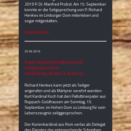
2019 P. Dr. Manfred Probst. Am 15. September
konnte er die Seligsprechung von P. Richard
Henkes im Limburger Dom miterleben und
sogar mitgestalten.
weiterlesen...
20.09.2019
Pater Richard Henkes wurde
seliggesprochen
Gedenktag ist am 21. Februar
Richard Henkes kann jetzt als Seliger
angerufen und als Märtyrer verehrt werden:
Kurt Kardinal Koch hat den Pallottinerpater aus
Ruppach-Goldhausen am Sonntag, 15.
September, im Hohen Dom zu Limburg für sein
Lebenszeugnis seliggesprochen.
Der Kurienkardinal aus Rom verlas als Delegat
des Papstes das entsprechende Schreiben