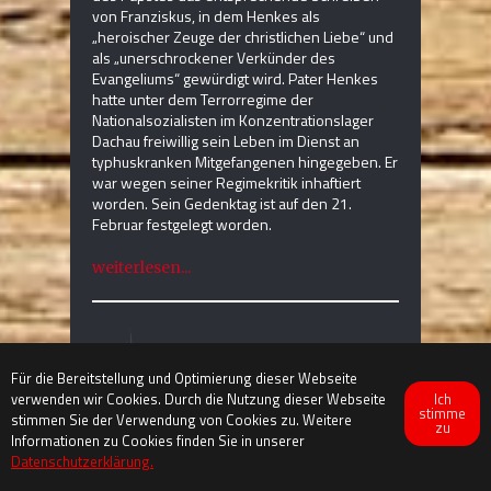
von Franziskus, in dem Henkes als
„heroischer Zeuge der christlichen Liebe“ und
als „unerschrockener Verkünder des
Evangeliums“ gewürdigt wird. Pater Henkes
hatte unter dem Terrorregime der
Nationalsozialisten im Konzentrationslager
Dachau freiwillig sein Leben im Dienst an
typhuskranken Mitgefangenen hingegeben. Er
war wegen seiner Regimekritik inhaftiert
worden. Sein Gedenktag ist auf den 21.
Februar festgelegt worden.
weiterlesen...
Für die Bereitstellung und Optimierung dieser Webseite
Ich
verwenden wir Cookies. Durch die Nutzung dieser Webseite
stimme
stimmen Sie der Verwendung von Cookies zu. Weitere
zu
Informationen zu Cookies finden Sie in unserer
Datenschutzerklärung.
|
www.pallottiner.org
Impressum
Datenschutz