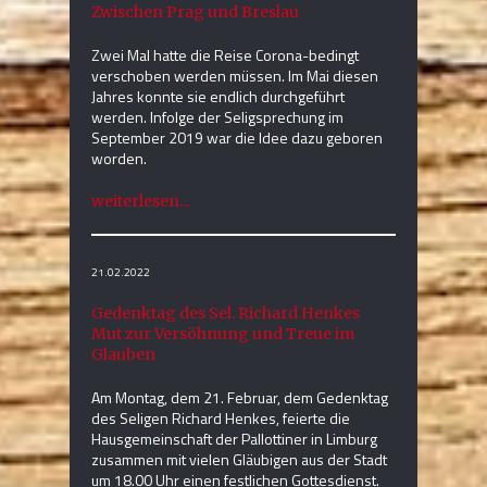
Zwischen Prag und Breslau
Zwei Mal hatte die Reise Corona-bedingt
verschoben werden müssen. Im Mai diesen
Jahres konnte sie endlich durchgeführt
werden. Infolge der Seligsprechung im
September 2019 war die Idee dazu geboren
worden.
weiterlesen...
21.02.2022
Gedenktag des Sel. Richard Henkes
Mut zur Versöhnung und Treue im
Glauben
Am Montag, dem 21. Februar, dem Gedenktag
des Seligen Richard Henkes, feierte die
Hausgemeinschaft der Pallottiner in Limburg
zusammen mit vielen Gläubigen aus der Stadt
um 18.00 Uhr einen festlichen Gottesdienst.