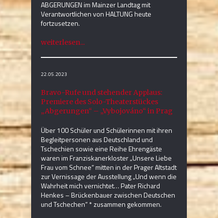
ABGERUNGEN im Mainzer Landtag mit
Verantwortlichen von HALTUNG heute
fortzusetzen.
weiterlesen...
22.05.2023
Bravo-Rufe und stehender Applaus:
Premiere des Solo-Theaterstückes
„Abgerungen“ – „Vybojováno“ in Prag
Über 100 Schüler und Schülerinnen mit ihren
Begleitpersonen aus Deutschland und
Tschechien sowie eine Reihe Ehrengäste
waren im Franziskanerkloster „Unsere Liebe
Frau vom Schnee“ mitten in der Prager Altstadt
zur Vernissage der Ausstellung „Und wenn die
Wahrheit mich vernichtet… Pater Richard
Henkes – Brückenbauer zwischen Deutschen
und Tschechen“ * zusammen gekommen.