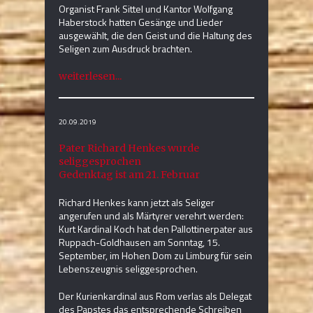
Organist Frank Sittel und Kantor Wolfgang
Haberstock hatten Gesänge und Lieder
ausgewählt, die den Geist und die Haltung des
Seligen zum Ausdruck brachten.
weiterlesen...
20.09.2019
Pater Richard Henkes wurde
seliggesprochen
Gedenktag ist am 21. Februar
Richard Henkes kann jetzt als Seliger
angerufen und als Märtyrer verehrt werden:
Kurt Kardinal Koch hat den Pallottinerpater aus
Ruppach-Goldhausen am Sonntag, 15.
September, im Hohen Dom zu Limburg für sein
Lebenszeugnis seliggesprochen.
Der Kurienkardinal aus Rom verlas als Delegat
des Papstes das entsprechende Schreiben