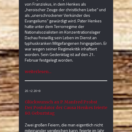
von Franziskus, in dem Henkes als
„heroischer Zeuge der christlichen Liebe“ und
als „unerschrockener Verkünder des
Evangeliums“ gewürdigt wird. Pater Henkes
hatte unter dem Terrorregime der
Nationalsozialisten im Konzentrationslager
Dachau freiwillig sein Leben im Dienst an
typhuskranken Mitgefangenen hingegeben. Er
war wegen seiner Regimekritik inhaftiert
worden. Sein Gedenktag ist auf den 21.
Februar festgelegt worden.
weiterlesen...
20.12.2019
Glückwunsch an P. Manfred Probst
Der Postulator der Causa Henkes feierte
80. Geburtstag
Zwei großen Feiern, die man eigentlich nicht
miteinander vergleichen kann, feierte im Jahr