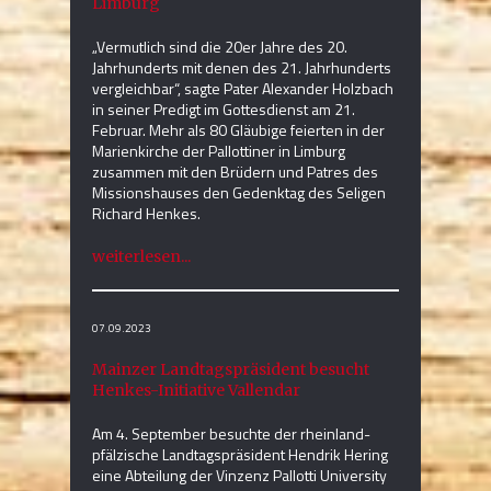
Limburg
„Vermutlich sind die 20er Jahre des 20.
Jahrhunderts mit denen des 21. Jahrhunderts
vergleichbar“, sagte Pater Alexander Holzbach
in seiner Predigt im Gottesdienst am 21.
Februar. Mehr als 80 Gläubige feierten in der
Marienkirche der Pallottiner in Limburg
zusammen mit den Brüdern und Patres des
Missionshauses den Gedenktag des Seligen
Richard Henkes.
weiterlesen...
07.09.2023
Mainzer Landtagspräsident besucht
Henkes-Initiative Vallendar
Am 4. September besuchte der rheinland-
pfälzische Landtagspräsident Hendrik Hering
eine Abteilung der Vinzenz Pallotti University