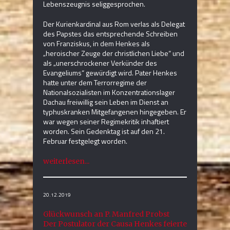
Lebenszeugnis seliggesprochen.
Der Kurienkardinal aus Rom verlas als Delegat
des Papstes das entsprechende Schreiben
von Franziskus, in dem Henkes als
„heroischer Zeuge der christlichen Liebe“ und
als „unerschrockener Verkünder des
Evangeliums“ gewürdigt wird. Pater Henkes
hatte unter dem Terrorregime der
Nationalsozialisten im Konzentrationslager
Dachau freiwillig sein Leben im Dienst an
typhuskranken Mitgefangenen hingegeben. Er
war wegen seiner Regimekritik inhaftiert
worden. Sein Gedenktag ist auf den 21.
Februar festgelegt worden.
weiterlesen...
20.12.2019
Glückwunsch an P. Manfred Probst
Der Postulator der Causa Henkes feierte