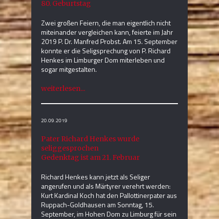
80. Geburtstag
Zwei großen Feiern, die man eigentlich nicht
miteinander vergleichen kann, feierte im Jahr
2019 P. Dr. Manfred Probst. Am 15. September
konnte er die Seligsprechung von P. Richard
Henkes im Limburger Dom miterleben und
sogar mitgestalten.
weiterlesen...
20.09.2019
Pater Richard Henkes wurde
seliggesprochen
Gedenktag ist am 21. Februar
Richard Henkes kann jetzt als Seliger
angerufen und als Märtyrer verehrt werden:
Kurt Kardinal Koch hat den Pallottinerpater aus
Ruppach-Goldhausen am Sonntag, 15.
September, im Hohen Dom zu Limburg für sein