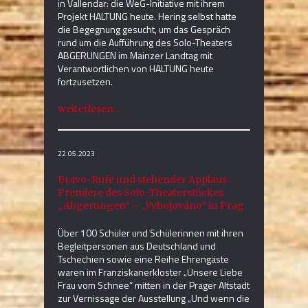
in Vallendar: die WeG-Initiative mit ihrem
Projekt HALTUNG heute. Hering selbst hatte
die Begegnung gesucht, um das Gespräch
rund um die Aufführung des Solo-Theaters
ABGERUNGEN im Mainzer Landtag mit
Verantwortlichen von HALTUNG heute
fortzusetzen.
weiterlesen...
22.05.2023
Bravo-Rufe und stehender Applaus:
Premiere des Solo-Theaterstückes
„Abgerungen“ – „Vybojováno“ in Prag
Über 100 Schüler und Schülerinnen mit ihren
Begleitpersonen aus Deutschland und
Tschechien sowie eine Reihe Ehrengäste
waren im Franziskanerkloster „Unsere Liebe
Frau vom Schnee“ mitten in der Prager Altstadt
zur Vernissage der Ausstellung „Und wenn die